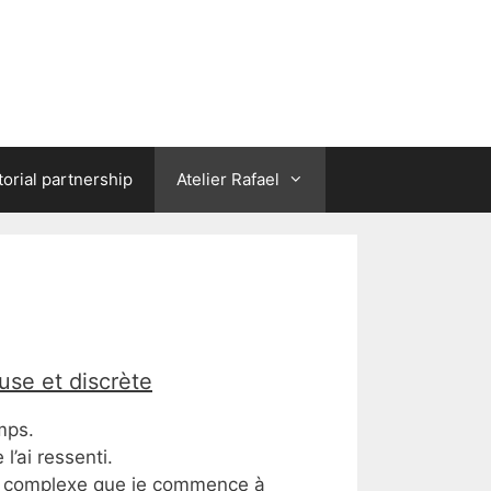
torial partnership
Atelier Rafael
use et discrète
mps.
l’ai ressenti.
ge complexe que je commence à