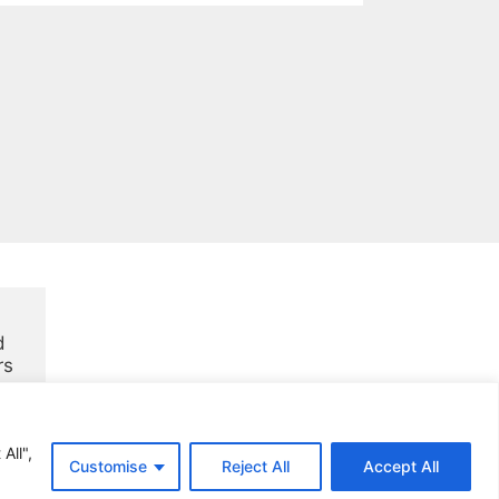
 
rs
All",
Customise
Reject All
Accept All