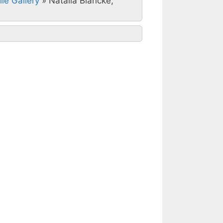
lle Gallery
»
Natalia Blancke,