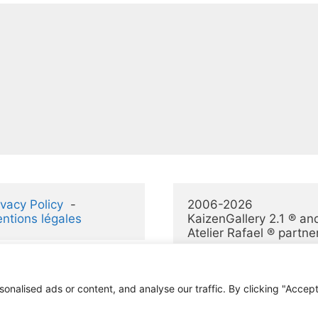
ivacy Policy
  -  
2006-2026 
ntions légales
KaizenGallery 2.1 ® and
Atelier Rafael ® partne
alised ads or content, and analyse our traffic. By clicking "Accept 
© 2026 KaizenGallery 2.1
• Construit avec
GeneratePress