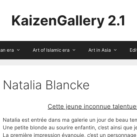
KaizenGallery 2.1
ian era
Art of Islamic era
Art in Asia
Edi
Natalia Blancke
Cette jeune inconnue talentue
Natalia est entrée dans ma galerie un jour de beau te
Une petite blonde au sourire enfantin, c’est ainsi que je 
La première impression évanouie, c’est un personna