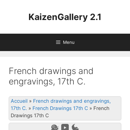
Aller
au
KaizenGallery 2.1
contenu
Menu
French drawings and
engravings, 17th C.
Accueil
»
French drawings and engravings,
17th C.
»
French Drawings 17th C
»
French
Drawings 17th C