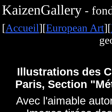
KaizenGallery
- fon
[
Accueil
][
European Art
][
ge
Illustrations des 
Paris, Section "Mé
Avec l'aimable auto